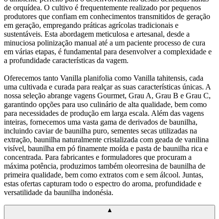
de orquídea. O cultivo é frequentemente realizado por pequenos
produtores que confiam em conhecimentos transmitidos de geração
em geração, empregando práticas agrícolas tradicionais e
sustentáveis. Esta abordagem meticulosa e artesanal, desde a
minuciosa polinização manual até a um paciente processo de cura
em várias etapas, é fundamental para desenvolver a complexidade e
a profundidade características da vagem.
Oferecemos tanto Vanilla planifolia como Vanilla tahitensis, cada
uma cultivada e curada para realçar as suas características únicas. A
nossa seleção abrange vagens Gourmet, Grau A, Grau B e Grau C,
garantindo opções para uso culinário de alta qualidade, bem como
para necessidades de produção em larga escala. Além das vagens
inteiras, fornecemos uma vasta gama de derivados de baunilha,
incluindo caviar de baunilha puro, sementes secas utilizadas na
extração, baunilha naturalmente cristalizada com geada de vanilina
visível, baunilha em pó finamente moída e pasta de baunilha rica e
concentrada. Para fabricantes e formuladores que procuram a
máxima potência, produzimos também oleorresina de baunilha de
primeira qualidade, bem como extratos com e sem álcool. Juntas,
estas ofertas capturam todo o espectro do aroma, profundidade e
versatilidade da baunilha indonésia.
▲