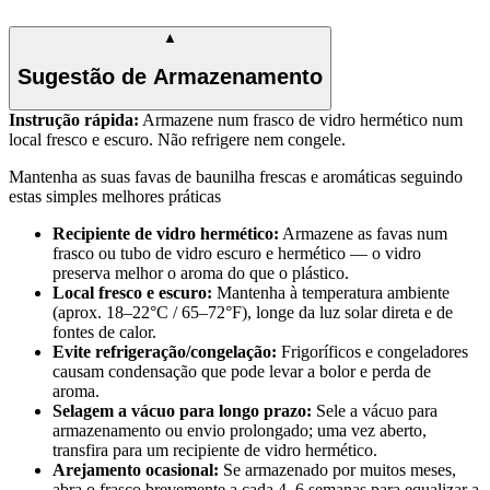
▲
Sugestão de Armazenamento
Instrução rápida:
Armazene num frasco de vidro hermético num
local fresco e escuro. Não refrigere nem congele.
Mantenha as suas favas de baunilha frescas e aromáticas seguindo
estas simples melhores práticas
Recipiente de vidro hermético:
Armazene as favas num
frasco ou tubo de vidro escuro e hermético — o vidro
preserva melhor o aroma do que o plástico.
Local fresco e escuro:
Mantenha à temperatura ambiente
(aprox. 18–22°C / 65–72°F), longe da luz solar direta e de
fontes de calor.
Evite refrigeração/congelação:
Frigoríficos e congeladores
causam condensação que pode levar a bolor e perda de
aroma.
Selagem a vácuo para longo prazo:
Sele a vácuo para
armazenamento ou envio prolongado; uma vez aberto,
transfira para um recipiente de vidro hermético.
Arejamento ocasional:
Se armazenado por muitos meses,
abra o frasco brevemente a cada 4–6 semanas para equalizar a