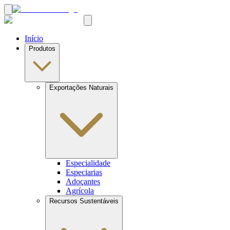
Início
Produtos
Exportações Naturais
Especialidade
Especiarias
Adoçantes
Agrícola
Recursos Sustentáveis