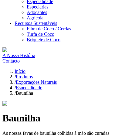
Especialidade
Especiarias
Adoçantes
Agrícola
Recursos Sustentáveis
Fibra de Coco / Cerdas
Turfa de Coco
Briquete de Coco
A Nossa História
Contacto
Início
/
Produtos
/
Exportações Naturais
/
Especialidade
/
Baunilha
Baunilha
As nossas favas de baunilha colhidas à mão são curadas