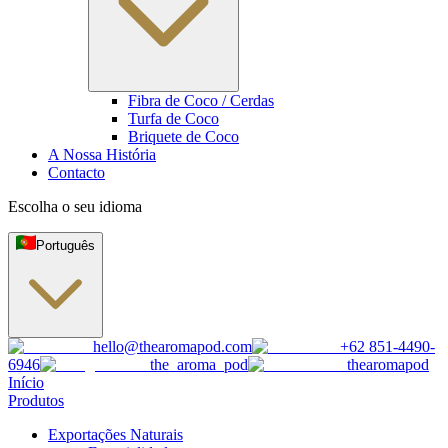
Fibra de Coco / Cerdas
Turfa de Coco
Briquete de Coco
A Nossa História
Contacto
Escolha o seu idioma
Português
hello@thearomapod.com
+62 851-4490-
6946
the_aroma_pod
thearomapod
Início
Produtos
Exportações Naturais