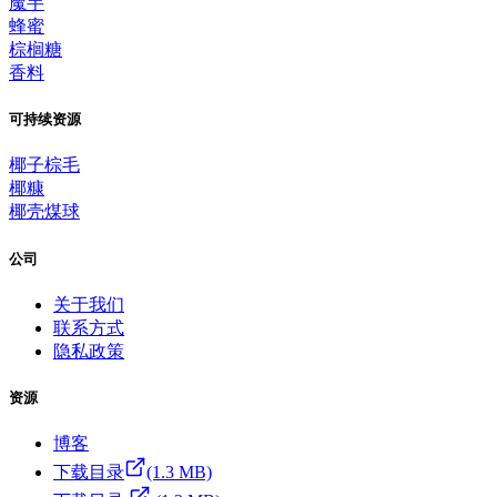
魔芋
蜂蜜
棕榈糖
香料
可持续资源
椰子棕毛
椰糠
椰壳煤球
公司
关于我们
联系方式
隐私政策
资源
博客
下载目录
(1.3 MB)