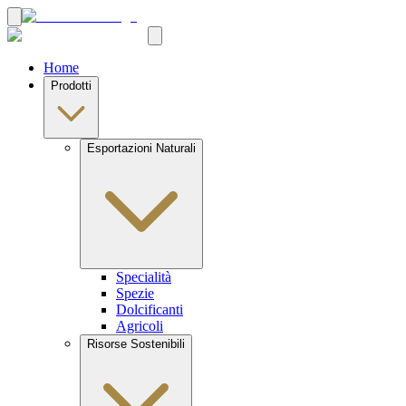
Home
Prodotti
Esportazioni Naturali
Specialità
Spezie
Dolcificanti
Agricoli
Risorse Sostenibili