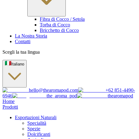
Fibra di Cocco / Setola
Torba di Cocco
Bricchetto di Cocco
La Nostra Storia
Contatti
Scegli la tua lingua
Italiano
hello@thearomapod.com
+62 851-4490-
6946
the_aroma_pod
thearomapod
Home
Prodotti
Esportazioni Naturali
Specialità
Spezie
Dolcificanti