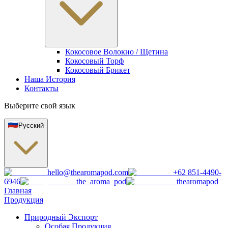
Кокосовое Волокно / Щетина
Кокосовый Торф
Кокосовый Брикет
Наша История
Контакты
Выберите свой язык
Русский
hello@thearomapod.com
+62 851-4490-
6946
the_aroma_pod
thearomapod
Главная
Продукция
Природный Экспорт
Особая Продукция