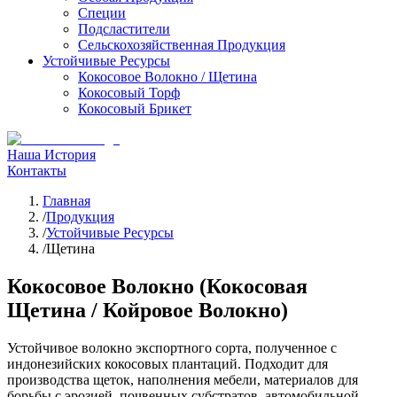
Специи
Подсластители
Сельскохозяйственная Продукция
Устойчивые Ресурсы
Кокосовое Волокно / Щетина
Кокосовый Торф
Кокосовый Брикет
Наша История
Контакты
Главная
/
Продукция
/
Устойчивые Ресурсы
/
Щетина
Кокосовое Волокно (Кокосовая
Щетина / Койровое Волокно)
Устойчивое волокно экспортного сорта, полученное с
индонезийских кокосовых плантаций. Подходит для
производства щеток, наполнения мебели, материалов для
борьбы с эрозией, почвенных субстратов, автомобильной