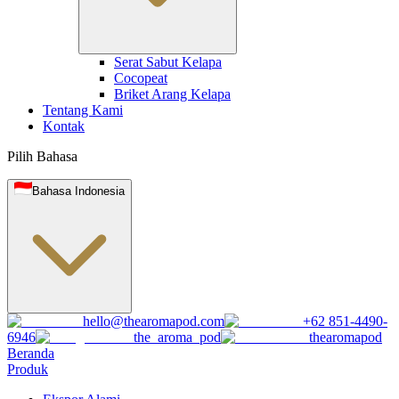
Serat Sabut Kelapa
Cocopeat
Briket Arang Kelapa
Tentang Kami
Kontak
Pilih Bahasa
Bahasa Indonesia
hello@thearomapod.com
+62 851-4490-
6946
the_aroma_pod
thearomapod
Beranda
Produk