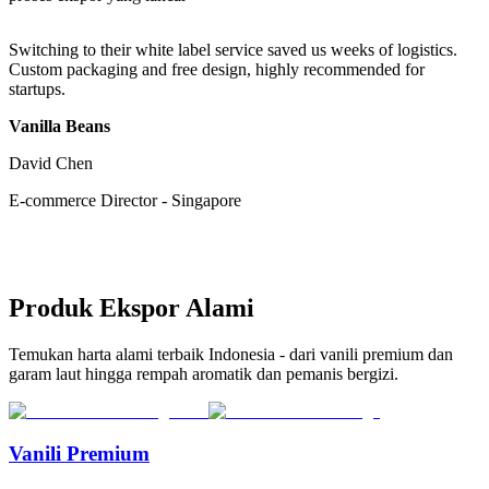
Switching to their white label service saved us weeks of logistics.
C
Custom packaging and free design, highly recommended for
w
startups.
G
Vanilla Beans
E
David Chen
P
E-commerce Director
-
Singapore
Produk Ekspor Alami
Temukan harta alami terbaik Indonesia - dari vanili premium dan
garam laut hingga rempah aromatik dan pemanis bergizi.
Vanili Premium