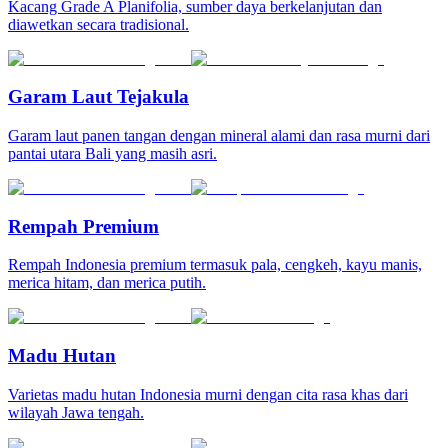
Kacang Grade A Planifolia, sumber daya berkelanjutan dan
diawetkan secara tradisional.
Garam Laut Tejakula
Garam laut panen tangan dengan mineral alami dan rasa murni dari
pantai utara Bali yang masih asri.
Rempah Premium
Rempah Indonesia premium termasuk pala, cengkeh, kayu manis,
merica hitam, dan merica putih.
Madu Hutan
Varietas madu hutan Indonesia murni dengan cita rasa khas dari
wilayah Jawa tengah.