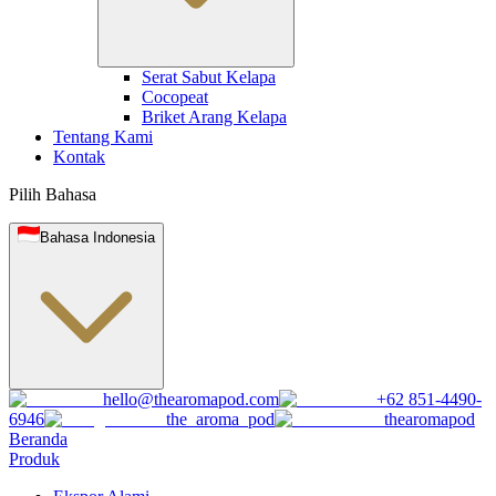
Serat Sabut Kelapa
Cocopeat
Briket Arang Kelapa
Tentang Kami
Kontak
Pilih Bahasa
Bahasa Indonesia
hello@thearomapod.com
+62 851-4490-
6946
the_aroma_pod
thearomapod
Beranda
Produk